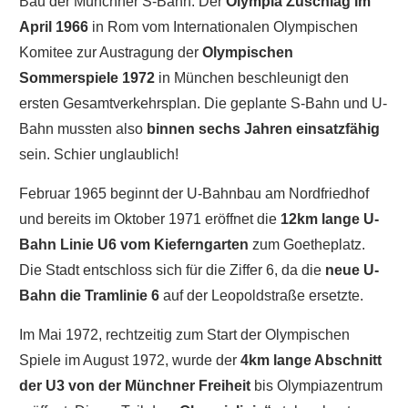
Bau der Münchner S-Bahn. Der
Olympia Zuschlag
im
April 1966
in Rom vom Internationalen Olympischen
Komitee zur Austragung der
Olympischen
Sommerspiele 1972
in München beschleunigt den
ersten Gesamtverkehrsplan. Die geplante S-Bahn und U-
Bahn mussten also
binnen sechs Jahren einsatzfähig
sein. Schier unglaublich!
Februar 1965 beginnt der U-Bahnbau am Nordfriedhof
und bereits im Oktober 1971 eröffnet die
12km lange U-
Bahn Linie U6 vom Kieferngarten
zum Goetheplatz.
Die Stadt entschloss sich für die Ziffer 6, da die
neue U-
Bahn die Tramlinie 6
auf der Leopoldstraße ersetzte.
Im Mai 1972, rechtzeitig zum Start der Olympischen
Spiele im August 1972, wurde der
4km lange Abschnitt
der U3 von der Münchner Freiheit
bis Olympiazentrum