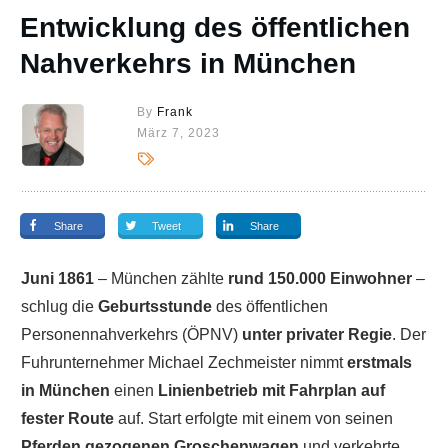
Entwicklung des öffentlichen
Nahverkehrs in München
By
Frank
März 7, 2023
Share
Tweet
Share
Juni 1861
– München zählte
rund 150.000 Einwohner
–
schlug die
Geburtsstunde
des öffentlichen
Personennahverkehrs (ÖPNV)
unter privater Regie
. Der
Fuhrunternehmer Michael Zechmeister nimmt
erstmals
in München
einen
Linienbetrieb mit Fahrplan auf
fester Route
auf. Start erfolgte mit einem von seinen
Pferden gezogenen Groschenwagen
und verkehrte