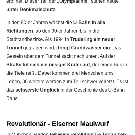
eröffnet. Dieser Teil der
„Olympialinie“
stehen heute
unter Denkmalschutz.
In den 80-er Jahren wächst die
U-Bahn in alle
Richtungen
, ab den 90-er Jahren bis in die
Stadtrandbezirke. Als 1994 in
Trudering ein neuer
Tunnel
gegraben wird,
dringt Grundwasser ein.
Das
Gestein über dem Tunnel sackt nach unten. Auf der
Straße tut sich ein riesiger Krater auf
, der einen Bus in
die Tiefe reißt. Dabei kommen drei Menschen ums
Leben, 36 weitere werden zum Teil schwer verletzt. Es ist
das
schwerste Unglück
in der Geschichte des U-Bahn
Baus.
Revolutionär - Eiserner Maulwurf
In München wurden
teilweise revolutionäre Techniken
,