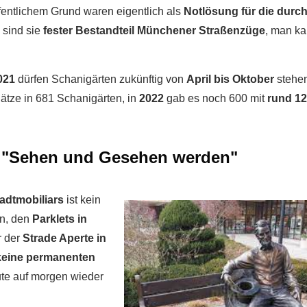
ffentlichem Grund waren eigentlich als
Notlösung für die durc
 sind sie
fester Bestandteil Münchener Straßenzüge
, man ka
2021
dürfen Schanigärten zukünftig von
April bis Oktober
stehen
lätze in 681 Schanigärten, in
2022
gab es noch 600 mit
rund 12
- "Sehen und Gesehen werden"
adtmobiliars
ist kein
en, den
Parklets in
 der
Strade Aperte in
keine permanenten
te auf morgen wieder