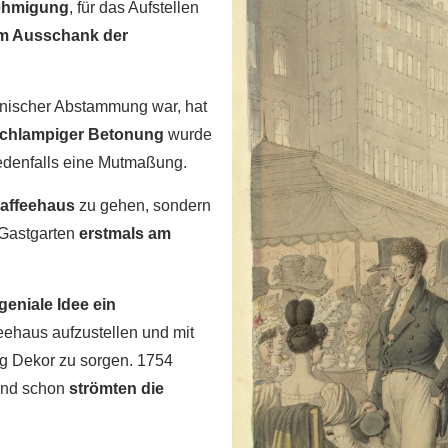
nehmigung
, für das Aufstellen
um Ausschank der
ienischer Abstammung war, hat
chlampiger Betonung
wurde
edenfalls eine Mutmaßung.
Kaffeehaus
zu gehen, sondern
n Gastgarten
erstmals am
geniale Idee ein
eehaus aufzustellen und mit
ig Dekor zu sorgen. 1754
 und schon
strömten die