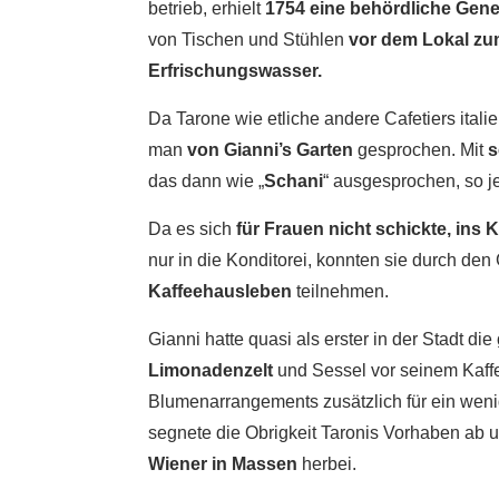
betrieb, erhielt
1754 eine behördliche Ge
von Tischen und Stühlen
vor dem Lokal z
Erfrischungswasser.
Da Tarone wie etliche andere Cafetiers ital
man
von Gianni’s Garten
gesprochen. Mit
s
das dann wie „
Schani
“ ausgesprochen, so j
Da es sich
für Frauen nicht schickte, ins 
nur in die Konditorei, konnten sie durch de
Kaffeehausleben
teilnehmen.
Gianni hatte quasi als erster in der Stadt die
Limonadenzelt
und Sessel vor seinem Kaff
Blumenarrangements zusätzlich für ein wen
segnete die Obrigkeit Taronis Vorhaben ab
Wiener in Massen
herbei.