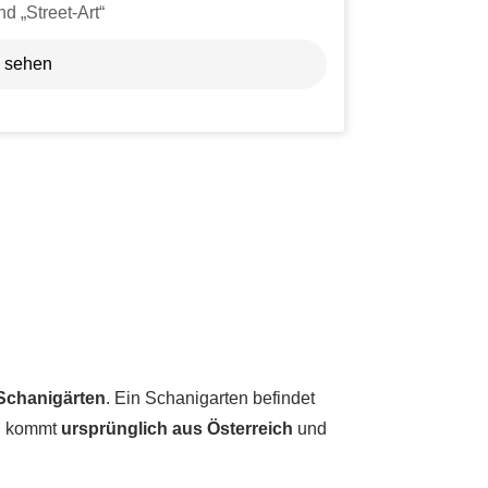
nd „Street-Art“
u sehen
Schanigärten
. Ein Schanigarten befindet
ch kommt
ursprünglich aus Österreich
und