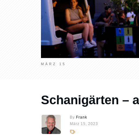
MÄRZ 15
Schanigärten – a
By
Frank
März 15, 2023