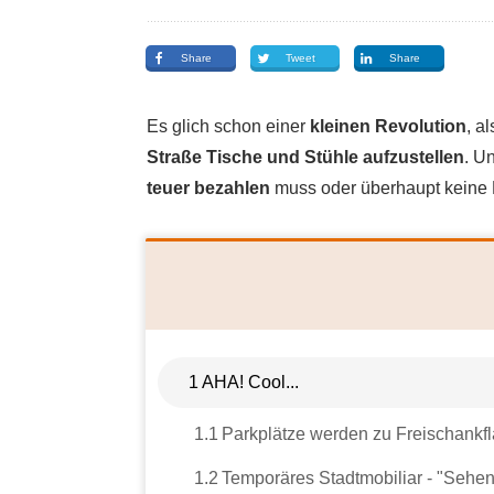
Share
Tweet
Share
Es glich schon einer
kleinen Revolution
, a
Straße Tische und Stühle aufzustellen
. U
teuer bezahlen
muss oder überhaupt keine 
1
AHA! Cool...
1.1
Parkplätze werden zu Freischankf
1.2
Temporäres Stadtmobiliar - "Seh