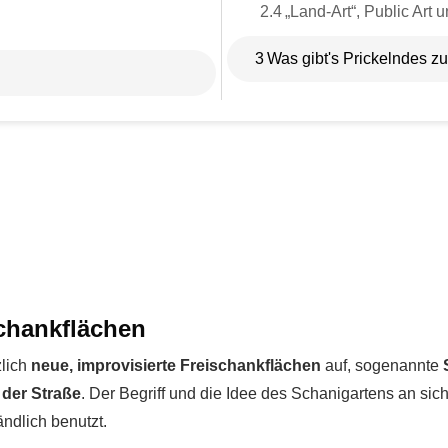
2.4
„Land-Art“, Public Art u
3
Was gibt's Prickelndes z
schankflächen
zlich
neue, improvisierte Freischankflächen
auf, sogenannte
 der Straße
. Der Begriff und die Idee des Schanigartens an si
ndlich benutzt.