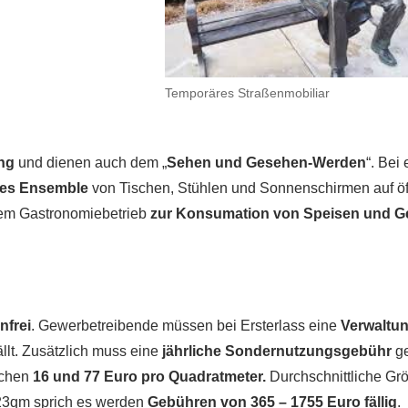
Temporäres Straßenmobiliar
ung
und dienen auch dem „
Sehen und Gesehen-Werden
“. Bei
es Ensemble
von Tischen, Stühlen und Sonnenschirmen auf öf
inem Gastronomiebetrieb
zur Konsumation von Speisen und G
nfrei
. Gewerbetreibende müssen bei Ersterlass eine
Verwaltu
llt. Zusätzlich muss eine
jährliche Sondernutzungsgebühr
ge
schen
16 und 77 Euro pro Quadratmeter.
Durchschnittliche Gr
23qm sprich es werden
Gebühren von 365 – 1755 Euro fällig
.