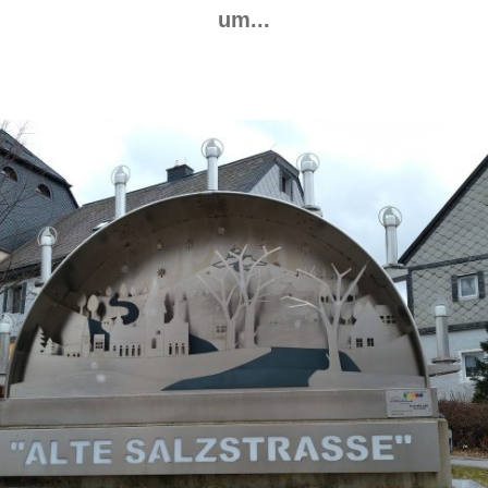
um...