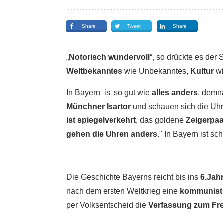
Share
Tweet
Share
„
Notorisch wundervoll
“, so drückte es der 
Weltbekanntes
wie Unbekanntes,
Kultur
wi
In Bayern ist so gut wie
alles anders
, demn
Münchner Isartor
und schauen sich die Uhr
ist spiegelverkehrt
, das goldene
Zeigerpaa
gehen die Uhren anders.
" In Bayern ist s
Die Geschichte Bayerns reicht bis ins
6.Jah
nach dem ersten Weltkrieg eine
kommunisti
per Volksentscheid die
Verfassung zum Fre