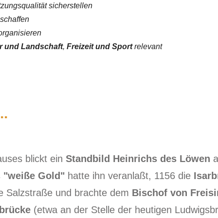
ungsqualität sicherstellen
schaffen
 organisieren
r und Landschaft
,
Freizeit und Sport
relevant
..
uses blickt ein
Standbild Heinrichs des Löwen
a
s
"weiße Gold"
hatte ihn veranlaßt, 1156 die
Isarb
ie Salzstraße und brachte dem
Bischof von Freis
rbrücke
(etwa an der Stelle der heutigen Ludwigs