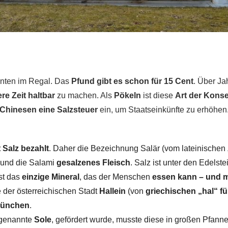
unten im Regal. Das
Pfund gibt es schon für 15 Cent
. Über J
re Zeit haltbar
zu machen. Als
Pökeln
ist diese
Art der Kons
Chinesen eine Salzsteuer
ein, um Staatseinkünfte zu erhöhen
 Salz bezahlt
. Daher die Bezeichnung Salär (vom lateinischen „
 und die Salami
gesalzenes Fleisch
. Salz ist unter den Edelste
ist das
einzige Mineral
, das der Menschen
essen kann – und 
 der österreichischen Stadt
Hallein
(von
griechischen „hal“ fü
München
.
 genannte
Sole
, gefördert wurde, musste diese in großen Pfan