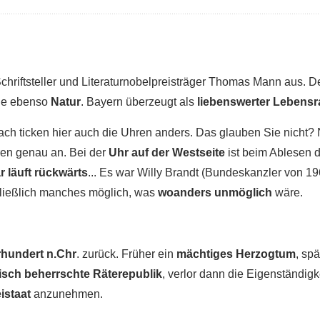
Schriftsteller und Literaturnobelpreisträger Thomas Mann aus. Der
e ebenso
Natur
. Bayern überzeugt als
liebenswerter Lebens
ach ticken hier auch die Uhren anders. Das glauben Sie nicht
en genau an. Bei der
Uhr auf der Westseite
ist beim Ablesen 
r läuft rückwärts
... Es war Willy Brandt (Bundeskanzler von 196
chließlich manches möglich, was
woanders unmöglich
wäre.
rhundert n.Chr
. zurück. Früher ein
mächtiges Herzogtum
, sp
sch beherrschte Räterepublik
, verlor dann die Eigenständi
istaat
anzunehmen.