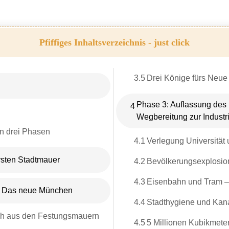
Pfiffiges Inhaltsverzeichnis - just click
3.5
Drei Könige fürs Neue 
Phase 3: Auflassung des 
4
Wegbereitung zur Industri
n drei Phasen
4.1
Verlegung Universitä
rsten Stadtmauer
4.2
Bevölkerungsexplosio
4.3
Eisenbahn und Tram – M
.. Das neue München
4.4
Stadthygiene und Kana
uch aus den Festungsmauern
4.5
5 Millionen Kubikmete