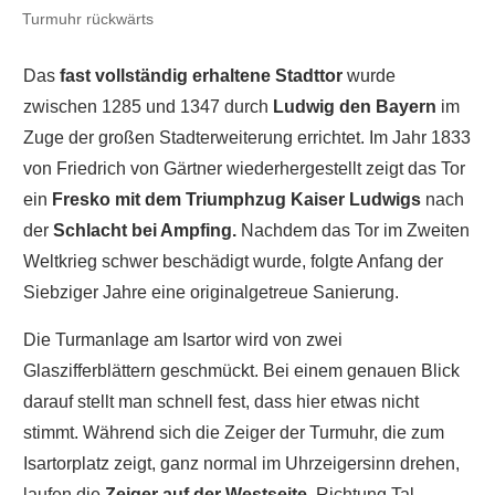
Turmuhr rückwärts
Das
fast vollständig erhaltene Stadttor
wurde
zwischen 1285 und 1347 durch
Ludwig den Bayern
im
Zuge der großen Stadterweiterung errichtet. Im Jahr 1833
von Friedrich von Gärtner wiederhergestellt zeigt das Tor
ein
Fresko mit dem Triumphzug Kaiser Ludwigs
nach
der
Schlacht bei Ampfing.
Nachdem das Tor im Zweiten
Weltkrieg schwer beschädigt wurde, folgte Anfang der
Siebziger Jahre eine originalgetreue Sanierung.
Die Turmanlage am Isartor wird von zwei
Glaszifferblättern geschmückt. Bei einem genauen Blick
darauf stellt man schnell fest, dass hier etwas nicht
stimmt. Während sich die Zeiger der Turmuhr, die zum
Isartorplatz zeigt, ganz normal im Uhrzeigersinn drehen,
laufen die
Zeiger auf der Westseite
, Richtung Tal,