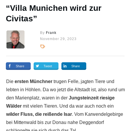
“Villa Munichen wird zur
Civitas”
By
Frank
November 29, 2023
Share
Tweet
Share
Die
ersten Münchner
trugen Felle, jagten Tiere und
lebten in Höhlen. Da wo jetzt die Altstadt ist, also rund um
den Marienplatz, waren in der
Jungsteinzeit riesige
Wälder
mit vielen Tieren. Und da war auch noch ein
wilder Fluss, die reißende Isar
. Vom Karwendelgebirge
bei Mittenwald bis zur Donau nahe Deggendorf
schlängelte sie sich durch das Tal.